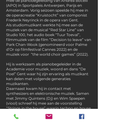
mee de pianobegeleiding van Andrea Bocelli
(APO) in Sportpaleis Antwerpen, Parijs en
Amsterdam. Vorig seizoen speelde hij mee in
de operacreatie “Kruistocht” van componist
Frederik Neyrinck in de opera van Gent.
Als studiomuzikant werkte hij mee aan de
muziek van de musical “Red Star Line” van
Studio 100, het audio boek “Tuur Toeval”,
filmmuziek van de film “Decision to leave” van
Park Chan-Wook (genomineerd voor Palme
d’Or op filmfestival Cannes 2022) en de
muziek voor “the world choir games” (2022).
Hij is werkzaam als pianobegeleider in de
Academie voor muziek, woord en dans “De
Poel” Gent waar hij zijn ervaring als muzikant
kan delen met volgende generaties
muzikanten.
Daarnaast kwam hij in contact met
synthesizers en elektronische muziek. Samen
met Jimmy Quintens (Dj) en Wim Spaepen
(viool) schreef hij mee aan de voorstelling
“Strings in the house” waarin techno en house
muziek en klassieke muziek naast elkaar in de
concertzaal worden gebracht.
Speelde als synthesizer speler mee in
projecten van Casco Phil (Mari Samuelson) en
Ataneres ensemble (De Kleine Prins), Vlaams