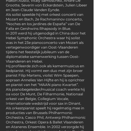
Häkon Austo, Vitaly Samoschko, André De
Grootte, Severin von Eckardstein, Julien Libeer
en Jean-Claude Vanden Eynde.
Als solist speelde hij met orkest concerti van
Mozart en Bach, 2e Rachmaninov concerto,
“Noches en los jardines de España” van De
Falla en Gershwins Rhapsody in Blue.
In 2011 werd hij uitgenodigd in China door het
Hebei Symphonic Orchestra waar hij solist
was in het 23e pianoconcerto van Mozart als
vertegenwoordiger van Oost-Vlaanderen
tijdens het feestelijk jubileum van de
diplomatieke samenwerking tussen Oost-
Vlaanderen en Hebei.
Hij profileerde zich ook als kamermusicus en
liedpianist. Hij vormt een duo met zijn broer
pianist Filip Martens, violist Wim Spaepen,
sopraan Annelies Van Hijfte en hij is oprichter
en pianist van het “MAAN piano Kwartet”.
Als pianobegeleider/musical coach werkte hij
oa voor De Munt, De Filharmonie, Nationaal
orkest van Belgie, Collegium Vocale,
Internationale wedstrijd voor sax in Dinant.
Als orkestpianist speelt hij regelmatig mee in
producties van Brussels Philharmonic
Orchestra, Casco Phil, Antwerp Philharmonic
Orchestra, Orkest Opera & Ballet Vlaanderen
en Ataneres Ensemble. In 2002 verzorgde hij