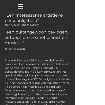
"Een interessante artistieke
persoonlijkheid"
Jean-Claude Vanden Eynden
"een buitengewoon bevlogen,
virtuoos en creatief pianist en
musicus"
Jeroen Riemsdijk
Frederik Martens (1980) studeerde klassiek
piano aan het Lemmensinstituut in de klas van
Jan Vermeulen en Renaat Beheydt. Hij
behaalde de diploma’s kamermuziek en het
specialisatie-diploma piano met de grootste
onderscheiding in 2002. Vervolgens studeerde
hij in het conservatorium van Maastricht waar
hij bij Jeroen Riemsdijk de opleiding van
“Master musical coach- co repetitor piano”
beëindigde met grootste onderscheiding en
felicitaties van de jury. Frederik volgde
masterclasses piano bij o.a. Levente Kende,